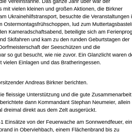
die Vereinsfahne. Das ganze Jahr über war der
s mit vielen kleinen und großen Aktionen, die Birkner
 am Ukrainehilfstransport, besuchte die Veranstaltungen 
m Ostermontagsfrühschoppen, lud zum Muttertagsbasteln
nellen Kameradschaftsabend, beteiligte sich am Ferienpr
 und Skifahren und kam zu den runden Geburtstagen der
 Dorfmeisterschaft der Seeschützen und die
 so gut besucht, wie nie zuvor. Ein Glanzlicht waren de
it vielen Einlagen und das Bratheringessen.
sitzender Andreas Birkner berichten.
die fleissige Unterstützung und die gute Zusammenarbeit
 berichtete dann Kommandant Stephan Neumeier, allein
 dreimal direkt aus dem Zelt ausgerückt.
r 41 Einsätze von der Feuerwache am Sonnwendfeuer, e
rand in Oberviehbach, einem Flächenbrand bis zu