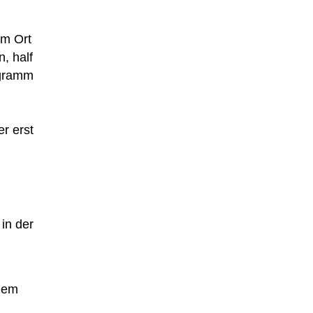
im Ort
, half
ogramm
r erst
 in der
inem