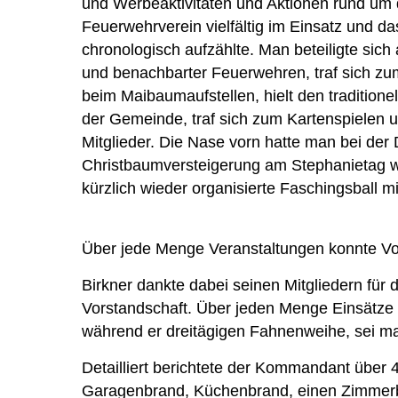
und Werbeaktivitäten und Aktionen rund um 
Feuerwehrverein vielfältig im Einsatz und da
chronologisch aufzählte. Man beteiligte sich
und benachbarter Feuerwehren, traf sich zu
beim Maibaumaufstellen, hielt den traditio
der Gemeinde, traf sich zum Kartenspielen
Mitglieder. Die Nase vorn hatte man bei der
Christbaumversteigerung am Stephanietag war
kürzlich wieder organisierte Faschingsball m
Über jede Menge Veranstaltungen konnte Vor
Birkner dankte dabei seinen Mitgliedern für 
Vorstandschaft. Über jeden Menge Einsätze
während er dreitägigen Fahnenweihe, sei mal
Detailliert berichtete der Kommandant übe
Garagenbrand, Küchenbrand, einen Zimmerb