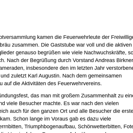
uptversammlung kamen die Feuerwehrleute der Freiwillig
räu zusammen. Die Gaststube war voll und die aktiven
glieder genauso begrüßen wie viele Nachwuchskräfte, s
. Nach der Begrüßung durch Vorstand Andreas Birkne
meraden, insbesondere den im letzten Jahr verstorben
r und zuletzt Karl Augustin. Nach dem gemeinsamen
 auf die Aktivitäten des Feuerwehrvereins.
ründungsfest, das man mit großem Zusammenhalt zu ei
 und viele Besucher machte. Es war nach den vielen
ch auch für den ganzen Ort und alle Besucher die erst
kam. Schon lange im Voraus gab es dazu viele
rrnbitten, Triumphbogenaufbau, Schönwetterbitten, Fot