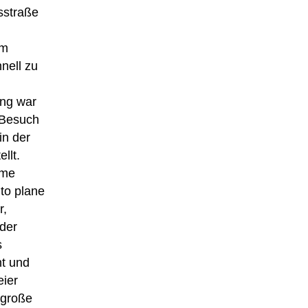
sstraße
im
nell zu
ung war
r Besuch
in der
llt.
lme
to plane
r,
eder
s
ht und
eier
 große