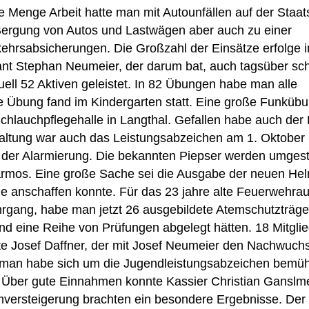
 Menge Arbeit hatte man mit Autounfällen auf der Staat
ergung von Autos und Lastwägen aber auch zu einer
kehrsabsicherungen. Die Großzahl der Einsätze erfolge 
t Stephan Neumeier, der darum bat, auch tagsüber sch
l 52 Aktiven geleistet. In 82 Übungen habe man alle
e Übung fand im Kindergarten statt. Eine große Funküb
 Schlauchpflegehalle in Langthal. Gefallen habe auch de
taltung war auch das Leistungsabzeichen am 1. Oktober 
der Alarmierung. Die bekannten Piepser werden umgeste
larmos. Eine große Sache sei die Ausgabe der neuen He
 anschaffen konnte. Für das 23 jahre alte Feuerwehrau
rgang, habe man jetzt 26 ausgebildete Atemschutzträge
nd eine Reihe von Prüfungen abgelegt hätten. 18 Mitgli
te Josef Daffner, der mit Josef Neumeier den Nachwuch
, man habe sich um die Jugendleistungsabzeichen bemü
 Über gute Einnahmen konnte Kassier Christian Ganslm
mversteigerung brachten ein besondere Ergebnisse. Der