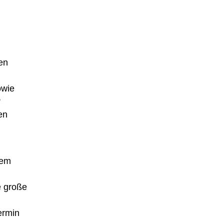
en
owie
r
en
nem
e große
ermin