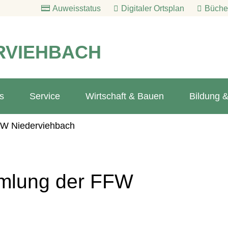
Auweisstatus
Digitaler Ortsplan
Bücher
RVIEHBACH
s
Service
Wirtschaft & Bauen
Bildung &
FW Niederviehbach
mlung der FFW