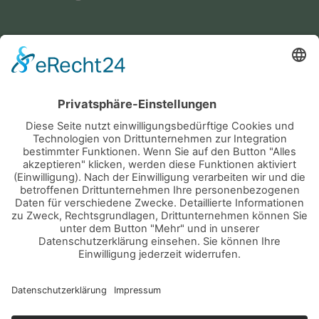
Service
Bürgerservice
Fundsachen
Notruf
Abfallentsorgung
KONTAKT
IMPRESSUM