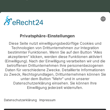
Service
Bürgerservice
Fundsachen
Notruf
Abfallentsorgung
KONTAKT
IMPRESSUM