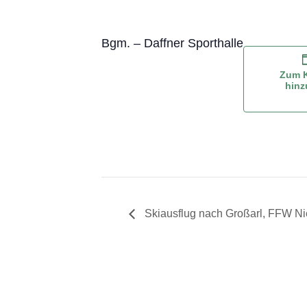
Bgm. – Daffner Sporthalle
Zum K
hinz
Skiausflug nach Großarl, FFW N