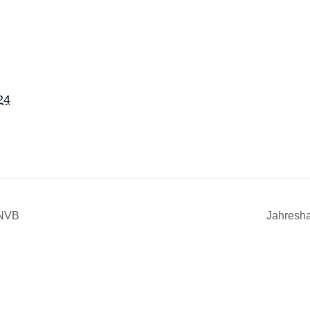
24
 NVB
Jahresh