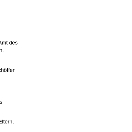
 Amt des
n.
chöffen
as
ltern,