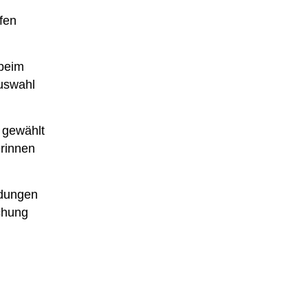
fen
 beim
Auswahl
n gewählt
erinnen
idungen
echung