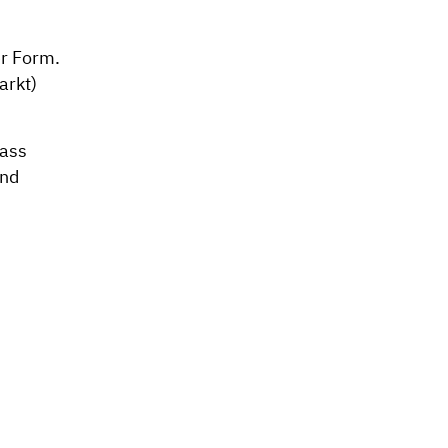
er Form.
arkt)
pass
ind