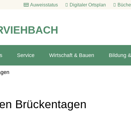
Auweisstatus
Digitaler Ortsplan
Bücher
RVIEHBACH
s
Service
Wirtschaft & Bauen
Bildung &
agen
den Brückentagen