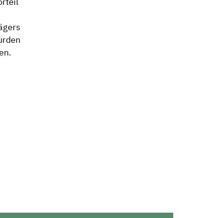
rteil
ägers
urden
en.