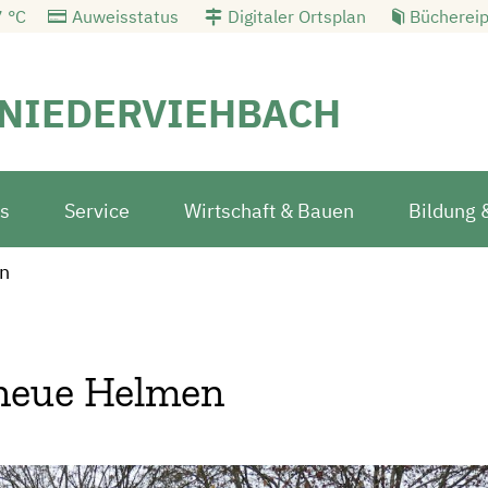
 °C
Auweisstatus
Digitaler Ortsplan
Büchereip
NIEDERVIEHBACH
s
Service
Wirtschaft & Bauen
Bildung 
en
 neue Helmen