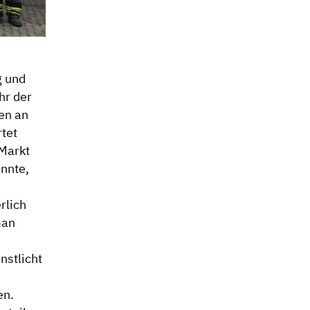
g und
hr der
en an
tet
 Markt
nnte,
rlich
man
nstlicht
en.