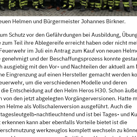
neuen Helmen und Bürgermeister Johannes Birkner.
zum Schutz vor den Gefährdungen bei Ausbildung, Übun
e zum Teil ihre Ablegereife erreicht haben oder nicht me
Feuerwehr im Juli ein Antrag zum Kauf von neuen Helm
e genehmigt und der Beschaffungsprozess konnte gestar
 ausgiebig mit den Vor- und Nachteilen der aktuell am
e Eingrenzung auf einen Hersteller gemacht werden ko
 Feuerwehr, um die verschiedenen Modelle und deren
el die Entscheidung auf den Helm Heros H30. Schon äuße
h von den jetzt abgelegten Vorgängerversionen. Hatte 
en Helme als Vollschalenversion ausgeführt. Auch die
„tagesleutgelb-nachtleuchtend und ist bei Tages- und Ku
erkennen kann aber ebenfalls Vorteile bietet ist die
 Verschmutzung werkzeuglos komplett wechseln zu könn