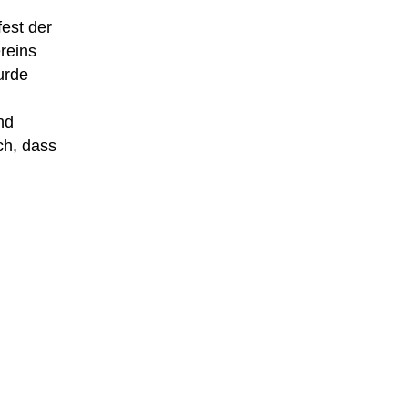
est der
reins
urde
nd
ch, dass