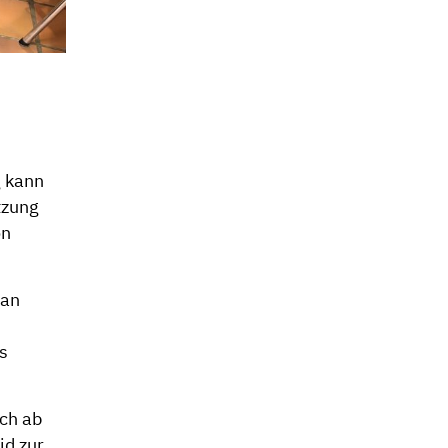
g kann
tzung
on
lan
as
ch ab
id zur