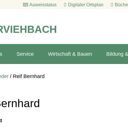
Auweisstatus
Digitaler Ortsplan
Bücher
RVIEHBACH
s
Service
Wirtschaft & Bauen
Bildung &
eder
/
Reif Bernhard
Bernhard
t