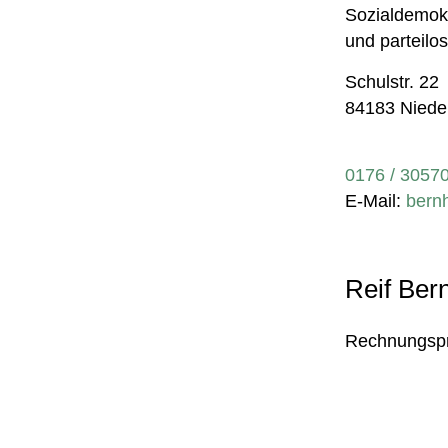
Sozialdemokr
und parteilo
Schulstr. 22
84183 Niede
0176 / 3057
E-Mail:
bern
Reif Bern
Rechnungspr