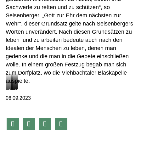
Sachwerte zu retten und zu schützen“, so
Seisenberger. „Gott zur Ehr dem nächsten zur
Wehr“, dieser Grundsatz gelte nach Seisenbergers
Worten unverändert. Nach diesen Grundsätzen zu
leben und zu arbeiten bedeute auch nach den
Idealen der Menschen zu leben, denen man
gedenke und die man in die Gebete einschließen
wolle. In einem großen Festzug begab man sich
zum Dorfplatz, wo die Viehbachtaler Blaskapelle
auspielte.
Viele
Feuerwehrvorstand
Mitglieder
06.09.2023
Menschen
Christian
und
versammelten
Seisenberger
Freunde
sich
fand
der




zum
passende
Feuerwehr
Totengedenken.
Worte.
fanden
sich